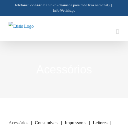
Skip
Telefone: 229 446 625/626
(chamada para rede fixa nacional)
|
info@etisis.pt
to
content
Acessórios
Acessórios
Consumíveis
Impressoras
Leitores