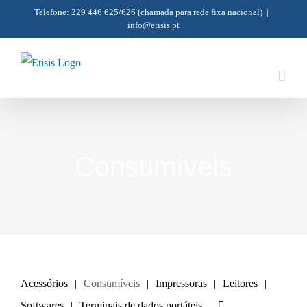
Skip
Telefone: 229 446 625/626
(chamada para rede fixa nacional)
|
info@etisis.pt
to
content
Consumíveis
Acessórios
Consumíveis
Impressoras
Leitores
Softwares
Terminais de dados portáteis