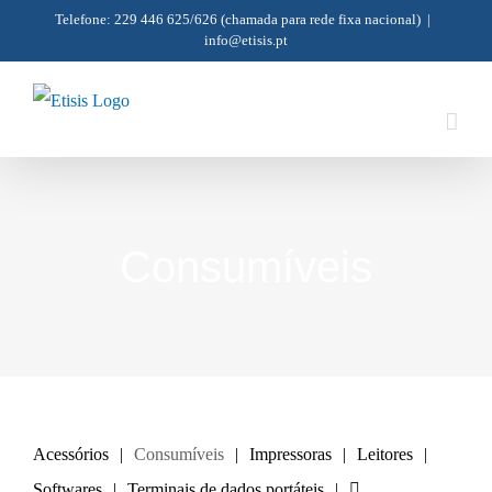
Skip
Telefone: 229 446 625/626
(chamada para rede fixa nacional)
|
info@etisis.pt
to
content
Consumíveis
Acessórios
Consumíveis
Impressoras
Leitores
Softwares
Terminais de dados portáteis