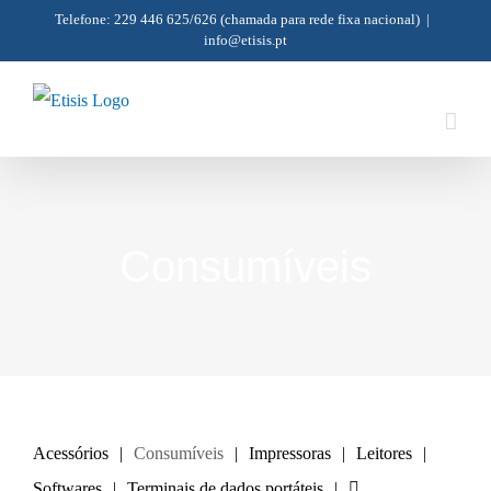
Skip
Telefone: 229 446 625/626
(chamada para rede fixa nacional)
|
info@etisis.pt
to
content
Consumíveis
Acessórios
Consumíveis
Impressoras
Leitores
Softwares
Terminais de dados portáteis