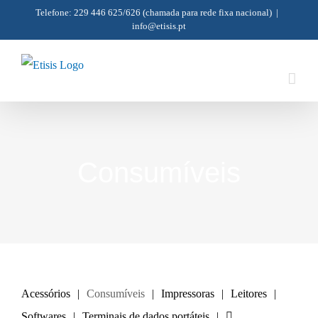
Skip
Telefone: 229 446 625/626
(chamada para rede fixa nacional)
|
info@etisis.pt
to
content
Consumíveis
Acessórios
Consumíveis
Impressoras
Leitores
Softwares
Terminais de dados portáteis