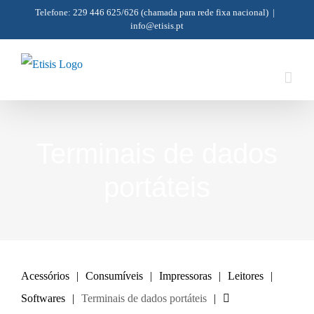
Skip
Telefone: 229 446 625/626
(chamada para rede fixa nacional)
|
info@etisis.pt
to
content
Terminais de dados
portáteis
Acessórios
Consumíveis
Impressoras
Leitores
Softwares
Terminais de dados portáteis