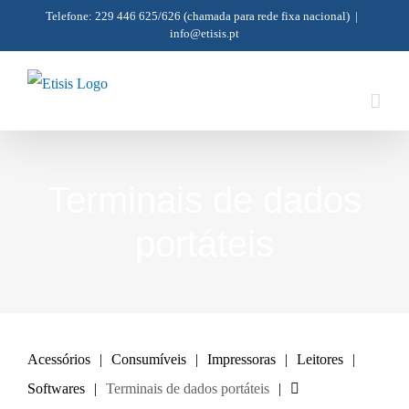
Skip
Telefone: 229 446 625/626
(chamada para rede fixa nacional)
|
info@etisis.pt
to
content
Terminais de dados
portáteis
Acessórios
Consumíveis
Impressoras
Leitores
Softwares
Terminais de dados portáteis