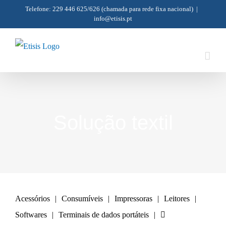
Skip
Telefone: 229 446 625/626
(chamada para rede fixa nacional)
|
info@etisis.pt
to
content
Solução textil
Acessórios
Consumíveis
Impressoras
Leitores
Softwares
Terminais de dados portáteis