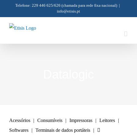
Skip
Telefone: 229 446 625/626
(chamada para rede fixa nacional)
|
info@etisis.pt
to
content
Datalogic
Acessórios
Consumíveis
Impressoras
Leitores
Softwares
Terminais de dados portáteis