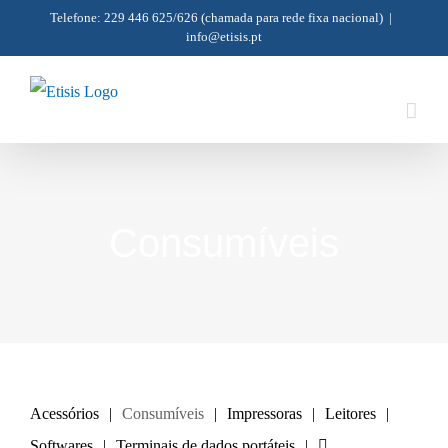
Skip
Telefone: 229 446 625/626
(chamada para rede fixa nacional)
|
info@etisis.pt
to
content
Consumíveis
Acessórios
Consumíveis
Impressoras
Leitores
Softwares
Terminais de dados portáteis