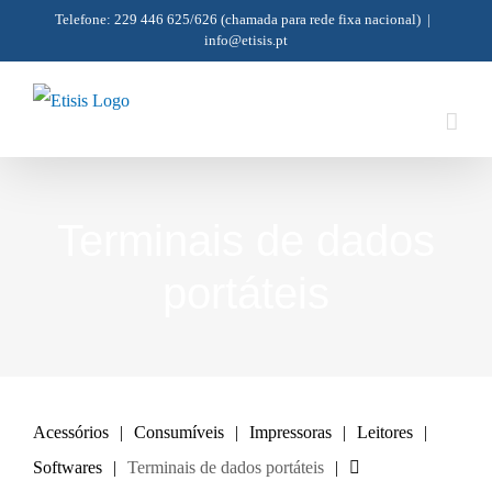
Skip
Telefone: 229 446 625/626
(chamada para rede fixa nacional)
|
info@etisis.pt
to
content
Terminais de dados
portáteis
Acessórios
Consumíveis
Impressoras
Leitores
Softwares
Terminais de dados portáteis